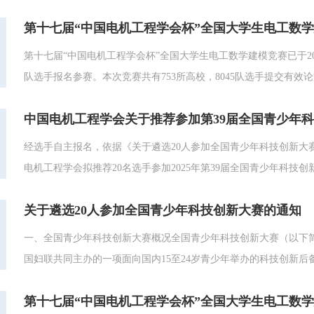
请见谅。公示期：2025年7月27日—2025年8月3日18时。若
第十七届“中国电机工程学会杯”全国大学生电工数
修改依据（例如：与赛氪系统中所填学号相一致的学生卡或学生证截图
第十七届“中国电机工程学会杯”全国大学生电工数学建模竞赛已于202
队选手报名参赛。本次竞赛共有753所高校，8045队选手提交有效论
682所高校，获奖高校比例为90.57%。参加A题（光伏电站发电功
中国电机工程学会关于推荐参加第39届全国青少年
获奖队数共计1414队，获奖队伍比例为44.92%，获奖队伍覆盖273所高
经选手自主报名，依据《关于遴选20人参加全国青少年科技创新大
电机工程学会拟推荐20名选手参加2025年第39届全国青少年科技
间有关事宜说明如下：1. 公示时间：2025年6月19日— 2025年
关于遴选20人参加全国青少年科技创新大赛的通知
名、联系方式及实证材料，匿名或逾期不予受理。3....
一、全国青少年科技创新大赛概况全国青少年科技创新大赛（以下简
国妇联共同主办的一项面向国内15至24岁青少年举办的科技创新
举科技英才的高水平科普平台。创新大赛宗旨是“锚定2035年建
第十七届“中国电机工程学会杯”全国大学生电工数
体，培养科学思维、创新意识、科研能力、团队合作和批判精神；..