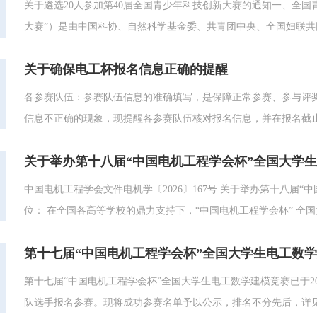
关于遴选20人参加第40届全国青少年科技创新大赛的通知一、全
大赛”）是由中国科协、自然科学基金委、共青团中央、全国妇联共
现和培养活动，是广大科技工作者助力青少年成长成才、托举科技英
关于确保电工杯报名信息正确的提醒
强国和实现高水平科技自立自强战略目标，以赛事为平台，...
各参赛队伍：参赛队伍信息的准确填写，是保障正常参赛、参与评
信息不正确的现象，现提醒各参赛队伍核对报名信息，并在报名截
的报名信息将无法修改。姓名、学校名称、指导教师等信息填写错
关于举办第十八届“中国电机工程学会杯”全国大学
会将通过报名邮箱发放获奖证书（电子版），为保证邮件正确投递请将786
中国电机工程学会文件电机学〔2026〕167号 关于举办第十八届
位： 在全国各高等学校的鼎力支持下，“中国电机工程学会杯” 
所、参赛人数超10万，是目前国内最具影响力的大学生竞赛项目之
第十七届“中国电机工程学会杯”全国大学生电工数学
程学会决定启动第十八届“中国电机工程学会杯”全国大学生电工数学建
第十七届“中国电机工程学会杯”全国大学生电工数学建模竞赛已于202
队选手报名参赛。现将成功参赛名单予以公示，排名不分先后，详