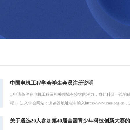
中国电机工程学会学生会员注册说明
1.申请条件在电机工程及相关领域有较大的潜力，身处科研一线的硕
程1）进入学会网站：浏览器地址栏中输入https://www.csee.o
自身需要选择会员类别（学生会员/普通会员/单位会员）4）阅读
关于遴选20人参加第40届全国青少年科技创新大赛
要上传能够证明真实教育经历的证明材料，如学生证信息页照片！..