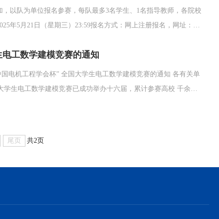
，以队为单位报名参赛，每队最多3名学生、1名指导教师，各院校
5年5月21日（星期三）23:59报名方式：网上注册报名，网址：
功后自动生成参赛编号，参赛编号为每个参赛队唯一识别码，试题处理过程中均以参赛
生电工数学建模竞赛的通知
.
国大学生电工数学建模竞赛已成功举办十六届，累计参赛高校 千余
目之一。为充分发挥竞赛活动对科技人才的引导和激励作用， 中国电
尾页
共2页