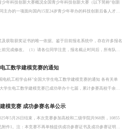
国青少年科技创新大赛概况全国青少年科技创新大赛（以下简称“创新
同主办的一项面向国内15至24岁青少年举办的科技创新后备人才发
才的高水平科普平台。创新大赛目标任务是锚定“2035年建成科技
奖及获取获奖证书的唯一依据。鉴于目前报名系统中，存在许多报名
止前完成修改。（1）请各位同学注意，报名截止时间后，所有队伍
误将导致证书信息错误。（2）确保填写的报名邮箱准确无误，组委
生电工数学建模竞赛的通知
20117@...
“中国电机工程学会杯”全国大学生电工数学建模竞赛的通知 各有关单
全国大学生电工数学建模竞赛已成功举办十七届，累计参赛高校千余
一。为充分发挥竞赛活动对科技人才的引导和激励作用，中国电机工
建模竞赛 成功参赛名单公示
模竞赛组织工作，...
5年5月26日结束，本次竞赛参加高校和二级学院共968所，10855
见附件1。注：本竞赛不再单独提供成功参赛证书及成功参赛证明，