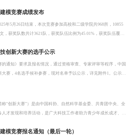
获奖者姓名、指导教师或学校信息有误，请填写附件2信息修改申请表并提交
学建模竞赛成绩发布
）...
5年5月26日结束，本次竞赛参加高校和二级学院共968所，10855
文，获奖队数共计3621队，获奖队伍比例为45.01%，获奖队伍覆盖
率日前预测问题）竞赛，共有448所高校，3148队选手提交有效论文，
科技创新大赛的选手公示
校，...
赛的通知》要求及报名情况，通过资格审查、专家评审等程序，中国
创新大赛，4名选手候补参赛，现对名单予以公示，详见附件1。公示期
6月26日。2. 异议要求：需以书面形式提交至受理邮箱，内容包含真实姓
称“创新大赛”）是由中国科协、自然科学基金委、共青团中央、全
后备人才发现和培养活动，是广大科技工作者助力青少年成长成才、托
成科技强国和实现高水平科技自立自强的战略目标，面向适龄青少年群
学建模竞赛报名通知（最后一轮）
.