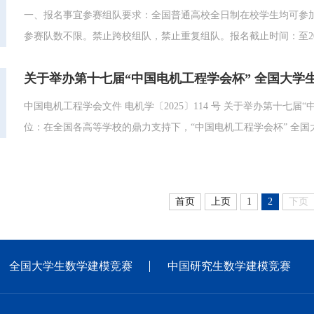
一、报名事宜参赛组队要求：全国普通高校全日制在校学生均可参加
参赛队数不限。禁止跨校组队，禁止重复组队。报名截止时间：至202
https://www.saikr.com/vse/EECMCM2025报名成
关于举办第十七届“中国电机工程学会杯” 全国大学
编号为准。二、赛题发布竞赛设A、B两题，赛题在竞赛专门网站、..
中国电机工程学会文件 电机学〔2025〕114 号 关于举办第十七届“中国电机工程学会杯” 全国大学生电工数学建模竞赛的通知 各有关单
位：在全国各高等学校的鼎力支持下，“中国电机工程学会杯” 全
所、参赛人数超 10 万，是目前国内最具影响力的大学生竞赛 项
机工程学会决定启动第十七届“中国电机工程学会杯”...
首页
上页
1
2
下页
全国大学生数学建模竞赛
中国研究生数学建模竞赛