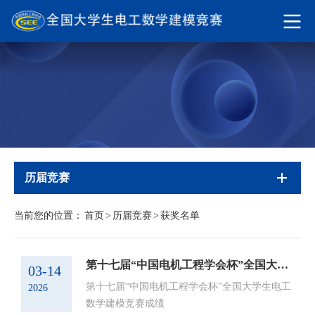
历届竞赛
当前您的位置：
首页
>
历届竞赛
>
获奖名单
第十七届“中国电机工程学会杯”全国大学生电工数学建模竞赛成绩
03-14
第十七届“中国电机工程学会杯”全国大学生电工
2026
数学建模竞赛成绩