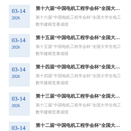
第十六届“中国电机工程学会杯”全国大学生电工数学建模竞赛成绩
03-14
第十六届“中国电机工程学会杯”全国大学生电工
2026
数学建模竞赛成绩
第十五届“中国电机工程学会杯”全国大学生电工数学建模竞赛成绩
03-14
第十五届“中国电机工程学会杯”全国大学生电工
2026
数学建模竞赛成绩
第十四届“中国电机工程学会杯”全国大学生电工数学建模竞赛成绩
03-14
第十四届“中国电机工程学会杯”全国大学生电工
2026
数学建模竞赛成绩
第十三届“中国电机工程学会杯”全国大学生电工数学建模竞赛成绩
03-14
第十三届“中国电机工程学会杯”全国大学生电工
2026
数学建模竞赛成绩
第十二届“中国电机工程学会杯”全国大学生电工数学建模竞赛成绩
03-14