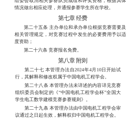
组委会取消相关参赛队员成绩和评奖资格，根据具体
情况做出相应处理，并通报参赛学生所在学校。
第七章 经费
第二十五条 主办单位和承办单位根据竞赛需要及
相关管理规定，对竞赛过程中发生的必要费用予以适
度资助；
第二十六条 竞赛报名免费。
第八章 附则
第二十七 本管理办法自2024年4月10日开始试
行，其解释和修改权属于中国电机工程学会。
第二十八条 本管理办法未详述的内容详见竞赛
组织委员会制定的《“中国电机工程学会杯”全国大
学生电工数学建模竞赛参赛规则》。
第二十九条 本管理办法由中国电机工程学会审
议通过之日起生效，解释权归中国电机工程学会。