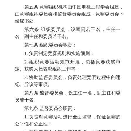
第五条 竞赛组织机构由中国电机工程学会组建，
由竞赛组织委员会和监督委员会组成，竞赛委员会下
设秘书处。
第六条 组织委员会，设顾问若干名，主任一
名，副主任和委员若干名。
第七条 组织委员会职责：
1. 负责制定竞赛规则和实施细则；
2. 组织竞赛活动规范开展，包括竞赛获奖审
定、获奖人员表彰组织工作等；
3. 协助监督委员会，负责处理竞赛过程中的违
纪、异议等事项。
第八条 监督委员会，设主任一名，副主任和委
员若干名。
第九条 监督委员会职责：
1. 负责对竞赛活动进行全面监督，保证竞赛的
公平性和公正性；