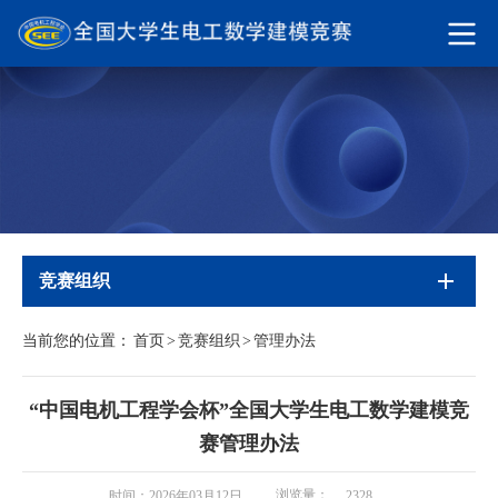
竞赛组织
当前您的位置：
首页
>
竞赛组织
>
管理办法
“中国电机工程学会杯”全国大学生电工数学建模竞
赛管理办法
浏览量：
时间：2026年03月12日
2328