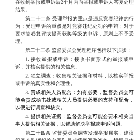
在收到举报或申诉后2个月内向举报或申诉人答复处理
结果。
第二十二条 受理举报的重点是违反竞赛纪律的行
为；受理申诉的重点是对竞赛违纪处罚的申辩；对于
要求答卷复评或提高获奖等级的申诉，原则上不予受
理。
第二十三条 监督委员会受理程序包括以下步骤：
1
.
接收举报或申诉：接收书面形式的举报或申
诉，并核实提供的相关信息。
2
.
独立调查：收集相关证据和材料，以核实举报
或申诉的真实性和合理性。
3
.
责成相关人员配合：如有必要，监督委员会可
能会责成秘书处或相关人员提供必要的支持和配合，
以便进行调查和核实。
4
.
提供相关证据：监督委员会可能会要求相关当
事人提供相关证据，以帮助解决举报或申诉问题。
第二十四条 监督委员会调查发现举报属实，建议