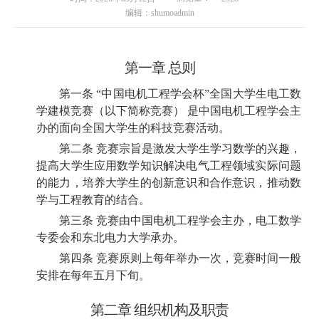
编辑：shumoadmin
第一章 总则
第一条 “中国电机工程学会杯”全国大学生电工数
学建模竞赛（以下简称竞赛） 是中国电机工程学会主
办的面向全国大学生的科技竞赛活动。
第二条 竞赛宗旨是
激发大学生学习数学的兴趣，
提高大学生应用数学知识解决电气工程领域实际问题
的能力，培养大学生的创新意识和合作意识，推动数
学与工程教育的结合。
第三条 竞赛由中国电机工程学会主办，电工数学
专委会和东北电力大学承办。
第四条 竞赛原则上每年举办一次，竞赛时间一般
安排在每年五月下旬。
第二章 组织机构及职责