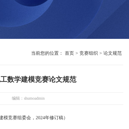
当前您的位置：
首页
>
竞赛组织
>
论文规范
电工数学建模竞赛论文规范
编辑：shumoadmin
建模竞赛组委会，2024年修订稿）