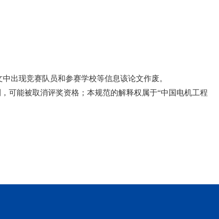
文中出现竞赛队员和参赛学校等信息该论文作废。
则，可能被取消评奖资格；本规范的解释权属于“中国电机工程